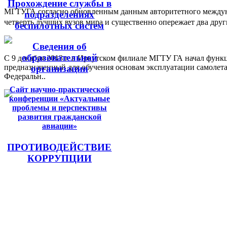
Прохождение службы в
МГТУГА согласно обновленным данным авторитетного междуна
подразделениях
четверть лучших вузов мира и существенно опережает два друг
беспилотных систем
Сведения об
образовательной
С 9 декабря 2013 г. в Иркутском филиале МГТУ ГА начал функц
предназначенный для обучения основам эксплуатации самолета
организации
Федеральн..
Сайт научно-практической
конференции «Актуальные
проблемы и перспективы
развития гражданской
авиации»
ПРОТИВОДЕЙСТВИЕ
КОРРУПЦИИ