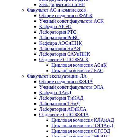
Зам. директора по НР
Факультет АС и комплексов
Общие сведения о ФАСК
Ученый совет факультета АСК
Кафедра АРЭО
Лаборатория РТС
Лаборатория РиВС
Кафедра АЭСиПНК
Лаборатория ЭиАЭ
Лаборатория САУиПНК
Отделение СПО ФАСК
Цикловая комиссия АСиК
Цикловая комиссия БАС
Факультет эксплуатации ЛА
Общие сведения о ФЭЛА
Ученый совет факультета ЭЛА
Кафедра ЛАиД
Лаборатория ТиКАД
Лаборатория ТЭиД
Лаборатория АГиКЛА
Отделение СПО ФЭЛА
Цикловая комиссия КЛАиАД
Цикловая комиссия ТЭЛАиД
Цикловая комиссия ОГСЭД
Цикловая комиссия МОПД