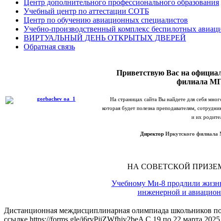
Центр дополнительного профессионального образования
Учебный центр по аттестации СОТБ
Центр по обучению авиационных специалистов
Учебно-производственный комплекс беспилотных авиац
ВИРТУАЛЬНЫЙ ДЕНЬ ОТКРЫТЫХ ДВЕРЕЙ
Обратная связь
Приветствую Вас на официал
филиала М
На страницах сайта Вы найдете для себя мно
которая будет полезна преподавателям, сотрудни
и их родите
Директор
Иркутского филиала 
НА СОВЕТСКОЙ ПРИЗЕ
Учебному Ми‑8 продлили жизнь,
инженерной и авиацион
Дистанционная междисциплинарная олимпиада школьников по а
ссылке https://forms.gle/j6rvPiiZWfhjy2beA С 19 по 22 марта 20