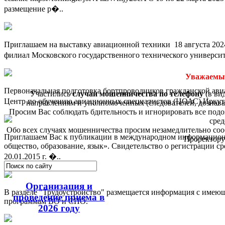
размещение р�..
Приглашаем на выставку авиационной техники 18 августа 202
филиал Московского государственного технического универси
Уважаемые
Первоначальная подготовка бортпроводников гражданской ави
Участились
случаи мошенничества по телефону
(в ви
Центр по обучению авиационных специалистов (ЦОАС) Иркутс
направлениям и уполномоченных (следователей, дознава
Просим Вас соблюдать бдительность и игнорировать все по
сред
Обо всех случаях мошенничества просим незамедлительно соо
Приглашаем Вас к публикации в международном информационно
Проректору
общество, образование, язык». Свидетельство о регистрации 
20.01.2015 г. �..
Организация и
В разделе "Трудоустройство" размещается информация с имею
проведение приема в
программам ВО и СПО.
2026 году