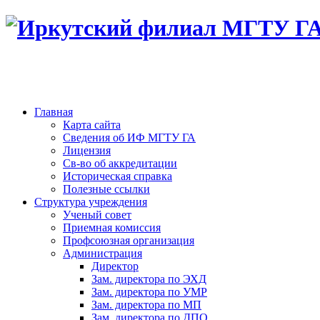
Главная
Карта сайта
Сведения об ИФ МГТУ ГА
Лицензия
Св-во об аккредитации
Историческая справка
Полезные ссылки
Структура учреждения
Ученый совет
Приемная комиссия
Профсоюзная организация
Администрация
Директор
Зам. директора по ЭХД
Зам. директора по УМР
Зам. директора по МП
Зам. директора по ДПО