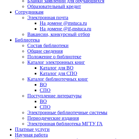
Бланки заявлений для обучающихся
Образовательный кредит
Сотрудникам
Электронная почта
На домене @mstuca.ru
На домене @if-mstuca.ru
Вакансии, конкурсный отбор
Библиотека
Состав библиотеки
Общие сведения
Положение о библиотеке
Каталог электронных книг
Каталог для ВО
Каталог для СПО
Каталог библиотечных книг
ВО
СПО
Поступление литературы
ВО
СПО
Электронные библиотечные системы
Периодические издания
Электронная библиотека МГТУ ГА
Платные услуги
Научная работа