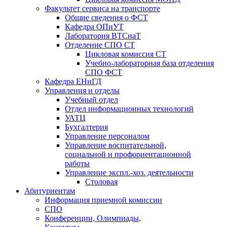
Факультет сервиса на транспорте
Общие сведения о ФСТ
Кафедра ОПиУТ
Лаборатория ВТСнаТ
Отделение СПО СТ
Цикловая комиссия СТ
Учебно-лабораторная база отделения
СПО ФСТ
Кафедра ЕНиГД
Управления и отделы
Учебный отдел
Отдел информационных технологий
УАТЦ
Бухгалтерия
Управление персоналом
Управление воспитательной,
социальной и профориентационной
работы
Управление экспл.-хоз. деятельности
Столовая
Абитуриентам
Информация приемной комиссии
СПО
Конференции, Олимпиады,