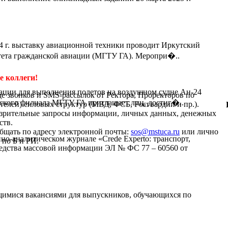
4 г. выставку авиационной техники проводит Иркутский
тета гражданской авиации (МГТУ ГА). Меропри�..
 коллеги!
ации для выполнения полетов на воздушном судне Ан-24
де звонков и SMS-рассылок от Ректора, Проректоров по
кого филиала МГТУ ГА приглашает лиц, достиг�..
телей) силовых структур (МВД, ФСБ, Росгвардии и пр.).
дозрительные запросы информации, личных данных, денежных
ств.
бщать по адресу электронной почты:
sos@mstuca.ru
или лично
-аналитическом журнале «Crede Experto: транспорт,
 по Б и РИ.
средства массовой информации ЭЛ № ФС 77 – 60560 от
щимися вакансиями для выпускников, обучающихся по