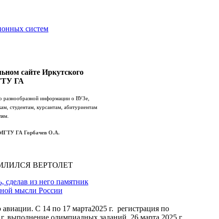
ионных систем
ьном сайте Иркутского
ГТУ ГА
го разнообразной информации о ВУЗе,
кам, студентам, курсантам, абитуриентам
лям.
МГТУ ГА Горбачев О.А.
МЛИЛСЯ ВЕРТОЛЕТ
 сделав из него памятник
ной мысли России
виации. С 14 по 17 марта2025 г. регистрация по
25 г. выполнение олимпиадных заданий. 26 марта 2025 г.