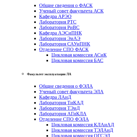
Общие сведения о ФАСК
Ученый совет факультета АСК
Кафедра АРЭО
Лаборатория РТС
Лаборатория РиВС
Кафедра АЭСиПНК
Лаборатория ЭиАЭ
Лаборатория САУиПНК
Отделение СПО ФАСК
Цикловая комиссия АСиК
Цикловая комиссия БАС
Факультет эксплуатации ЛА
Общие сведения о ФЭЛА
Ученый совет факультета ЭЛА
Кафедра ЛАиД
Лаборатория ТиКАД
Лаборатория ТЭиД
Лаборатория АГиКЛА
Отделение СПО ФЭЛА
Цикловая комиссия КЛАиАД
Цикловая комиссия ТЭЛАиД
Цикловая комиссия ОГСЭД