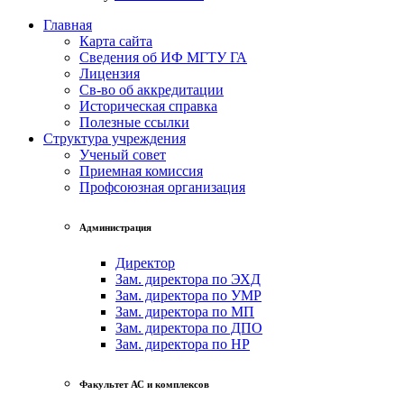
Главная
Карта сайта
Сведения об ИФ МГТУ ГА
Лицензия
Св-во об аккредитации
Историческая справка
Полезные ссылки
Структура учреждения
Ученый совет
Приемная комиссия
Профсоюзная организация
Администрация
Директор
Зам. директора по ЭХД
Зам. директора по УМР
Зам. директора по МП
Зам. директора по ДПО
Зам. директора по НР
Факультет АС и комплексов