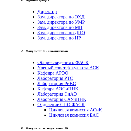
Директор
Зам. директора по ЭХД
Зам. директора по УМР
Зам. директора по МП
Зам. директора по ДПО
Зам. директора по НР
Факультет АС и комплексов
Общие сведения о ФАСК
Ученый совет факультета АСК
Кафедра АРЭО
Лаборатория РТС
Лаборатория РиВС
Кафедра АЭСиПНК
Лаборатория ЭиАЭ
Лаборатория САУиПНК
Отделение СПО ФАСК
Цикловая комиссия АСиК
Цикловая комиссия БАС
Факультет эксплуатации ЛА