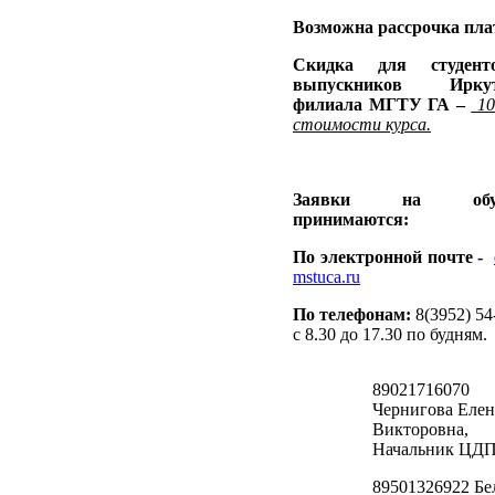
Возможна рассрочка пла
Скидка для студен
выпускников Иркут
филиала МГТУ ГА –
10
стоимости курса.
Заявки на обуч
принимаются:
По электронной почте -
mstuca.ru
По телефонам:
8(3952) 54
c 8.30 до 17.30 по будням.
89021716070
Чернигова Елен
Викторовна,
Начальник ЦД
89501326922 Бе