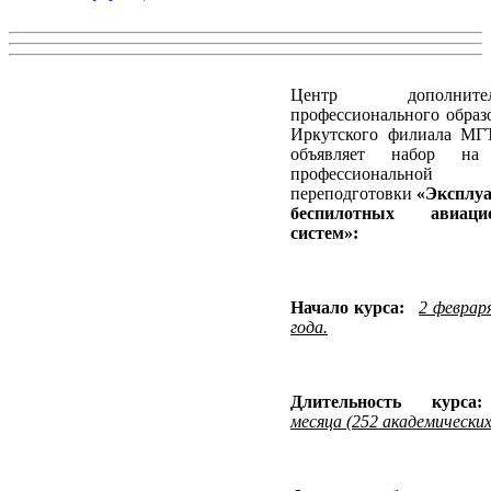
Центр дополнител
профессионального образ
Иркутского филиала М
объявляет набор на
профессиональной
переподготовки
«Эксплу
беспилотных авиаци
систем»:
Начало курса:
2 феврар
года.
Длительность курс
месяца (252 академических