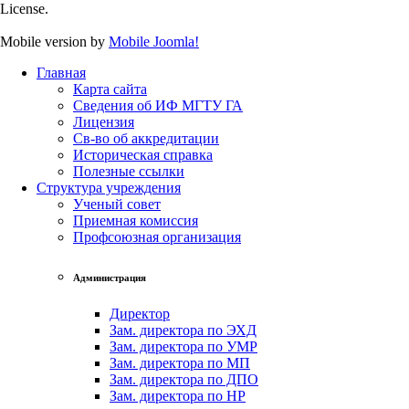
License.
Mobile version by
Mobile Joomla!
Главная
Карта сайта
Сведения об ИФ МГТУ ГА
Лицензия
Св-во об аккредитации
Историческая справка
Полезные ссылки
Структура учреждения
Ученый совет
Приемная комиссия
Профсоюзная организация
Администрация
Директор
Зам. директора по ЭХД
Зам. директора по УМР
Зам. директора по МП
Зам. директора по ДПО
Зам. директора по НР