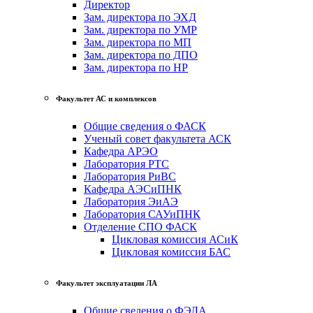
Директор
Зам. директора по ЭХД
Зам. директора по УМР
Зам. директора по МП
Зам. директора по ДПО
Зам. директора по НР
Факультет АС и комплексов
Общие сведения о ФАСК
Ученый совет факультета АСК
Кафедра АРЭО
Лаборатория РТС
Лаборатория РиВС
Кафедра АЭСиПНК
Лаборатория ЭиАЭ
Лаборатория САУиПНК
Отделение СПО ФАСК
Цикловая комиссия АСиК
Цикловая комиссия БАС
Факультет эксплуатации ЛА
Общие сведения о ФЭЛА