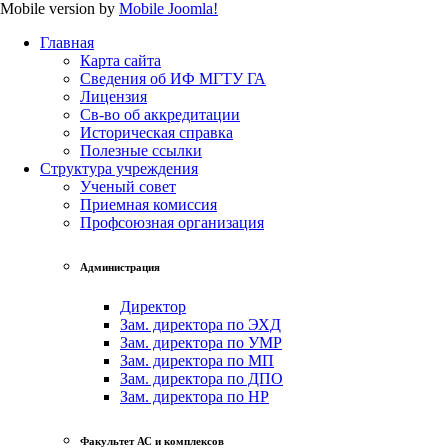
Mobile version by
Mobile Joomla!
Главная
Карта сайта
Сведения об ИФ МГТУ ГА
Лицензия
Св-во об аккредитации
Историческая справка
Полезные ссылки
Структура учреждения
Ученый совет
Приемная комиссия
Профсоюзная организация
Администрация
Директор
Зам. директора по ЭХД
Зам. директора по УМР
Зам. директора по МП
Зам. директора по ДПО
Зам. директора по НР
Факультет АС и комплексов