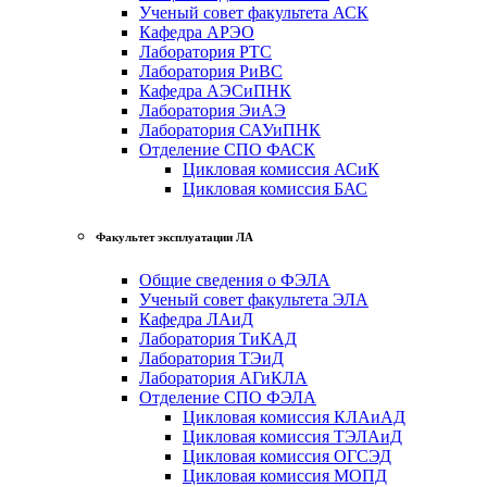
Ученый совет факультета АСК
Кафедра АРЭО
Лаборатория РТС
Лаборатория РиВС
Кафедра АЭСиПНК
Лаборатория ЭиАЭ
Лаборатория САУиПНК
Отделение СПО ФАСК
Цикловая комиссия АСиК
Цикловая комиссия БАС
Факультет эксплуатации ЛА
Общие сведения о ФЭЛА
Ученый совет факультета ЭЛА
Кафедра ЛАиД
Лаборатория ТиКАД
Лаборатория ТЭиД
Лаборатория АГиКЛА
Отделение СПО ФЭЛА
Цикловая комиссия КЛАиАД
Цикловая комиссия ТЭЛАиД
Цикловая комиссия ОГСЭД
Цикловая комиссия МОПД