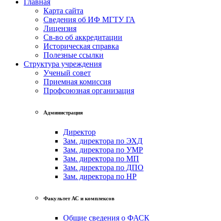
Главная
Карта сайта
Сведения об ИФ МГТУ ГА
Лицензия
Св-во об аккредитации
Историческая справка
Полезные ссылки
Структура учреждения
Ученый совет
Приемная комиссия
Профсоюзная организация
Администрация
Директор
Зам. директора по ЭХД
Зам. директора по УМР
Зам. директора по МП
Зам. директора по ДПО
Зам. директора по НР
Факультет АС и комплексов
Общие сведения о ФАСК