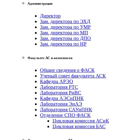
Администрация
Директор
Зам. директора по ЭХД
Зам. директора по УМР
Зам. директора по МП
Зам. директора по ДПО
Зам. директора по НР
Факультет АС и комплексов
Общие сведения о ФАСК
Ученый совет факультета АСК
Кафедра АРЭО
Лаборатория РТС
Лаборатория РиВС
Кафедра АЭСиПНК
Лаборатория ЭиАЭ
Лаборатория САУиПНК
Отделение СПО ФАСК
Цикловая комиссия АСиК
Цикловая комиссия БАС