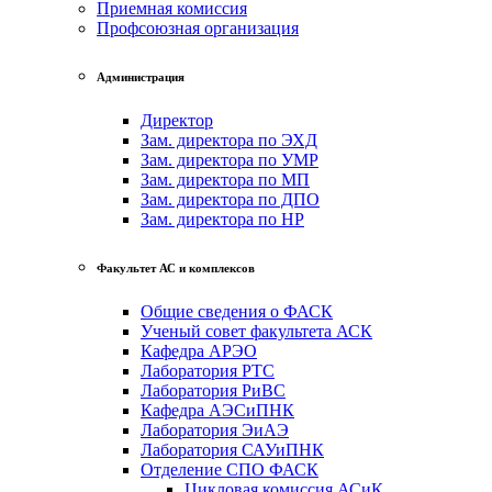
Приемная комиссия
Профсоюзная организация
Администрация
Директор
Зам. директора по ЭХД
Зам. директора по УМР
Зам. директора по МП
Зам. директора по ДПО
Зам. директора по НР
Факультет АС и комплексов
Общие сведения о ФАСК
Ученый совет факультета АСК
Кафедра АРЭО
Лаборатория РТС
Лаборатория РиВС
Кафедра АЭСиПНК
Лаборатория ЭиАЭ
Лаборатория САУиПНК
Отделение СПО ФАСК
Цикловая комиссия АСиК