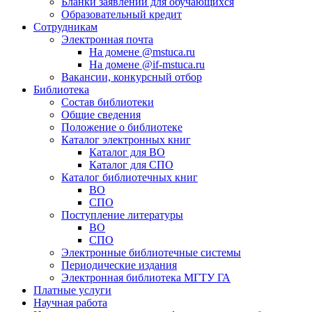
Бланки заявлений для обучающихся
Образовательный кредит
Сотрудникам
Электронная почта
На домене @mstuca.ru
На домене @if-mstuca.ru
Вакансии, конкурсный отбор
Библиотека
Состав библиотеки
Общие сведения
Положение о библиотеке
Каталог электронных книг
Каталог для ВО
Каталог для СПО
Каталог библиотечных книг
ВО
СПО
Поступление литературы
ВО
СПО
Электронные библиотечные системы
Периодические издания
Электронная библиотека МГТУ ГА
Платные услуги
Научная работа