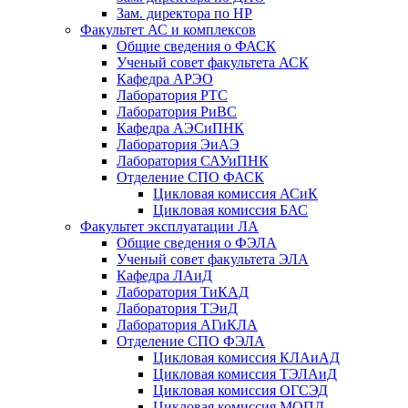
Зам. директора по НР
Факультет АС и комплексов
Общие сведения о ФАСК
Ученый совет факультета АСК
Кафедра АРЭО
Лаборатория РТС
Лаборатория РиВС
Кафедра АЭСиПНК
Лаборатория ЭиАЭ
Лаборатория САУиПНК
Отделение СПО ФАСК
Цикловая комиссия АСиК
Цикловая комиссия БАС
Факультет эксплуатации ЛА
Общие сведения о ФЭЛА
Ученый совет факультета ЭЛА
Кафедра ЛАиД
Лаборатория ТиКАД
Лаборатория ТЭиД
Лаборатория АГиКЛА
Отделение СПО ФЭЛА
Цикловая комиссия КЛАиАД
Цикловая комиссия ТЭЛАиД
Цикловая комиссия ОГСЭД
Цикловая комиссия МОПД