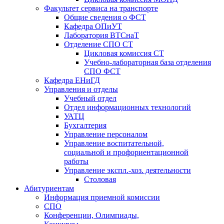
Факультет сервиса на транспорте
Общие сведения о ФСТ
Кафедра ОПиУТ
Лаборатория ВТСнаТ
Отделение СПО СТ
Цикловая комиссия СТ
Учебно-лабораторная база отделения
СПО ФСТ
Кафедра ЕНиГД
Управления и отделы
Учебный отдел
Отдел информационных технологий
УАТЦ
Бухгалтерия
Управление персоналом
Управление воспитательной,
социальной и профориентационной
работы
Управление экспл.-хоз. деятельности
Столовая
Абитуриентам
Информация приемной комиссии
СПО
Конференции, Олимпиады,