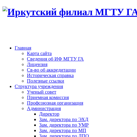
Главная
Карта сайта
Сведения об ИФ МГТУ ГА
Лицензия
Св-во об аккредитации
Историческая справка
Полезные ссылки
Структура учреждения
Ученый совет
Приемная комиссия
Профсоюзная организация
Администрация
Директор
Зам. директора по ЭХД
Зам. директора по УМР
Зам. директора по МП
Зам. директора по ДПО