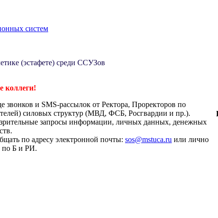
ионных систем
летике (эстафете) среди ССУЗов
 коллеги!
де звонков и SMS-рассылок от Ректора, Проректоров по
телей) силовых структур (МВД, ФСБ, Росгвардии и пр.).
дозрительные запросы информации, личных данных, денежных
ств.
бщать по адресу электронной почты:
sos@mstuca.ru
или лично
 по Б и РИ.