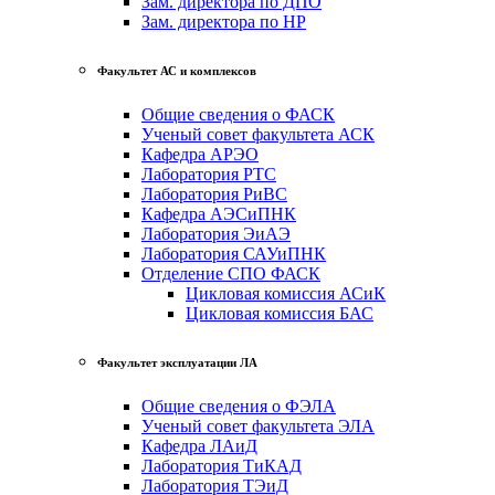
Зам. директора по ДПО
Зам. директора по НР
Факультет АС и комплексов
Общие сведения о ФАСК
Ученый совет факультета АСК
Кафедра АРЭО
Лаборатория РТС
Лаборатория РиВС
Кафедра АЭСиПНК
Лаборатория ЭиАЭ
Лаборатория САУиПНК
Отделение СПО ФАСК
Цикловая комиссия АСиК
Цикловая комиссия БАС
Факультет эксплуатации ЛА
Общие сведения о ФЭЛА
Ученый совет факультета ЭЛА
Кафедра ЛАиД
Лаборатория ТиКАД
Лаборатория ТЭиД