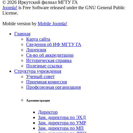
© 2026 Иркутский филиал МГТУ ГА
Joomla!
is Free Software released under the GNU General Public
License.
Mobile version by
Mobile Joomla!
Главная
Карта сайта
Сведения об ИФ МГТУ ГА
Лицензия
Св-во об аккредитации
Историческая справка
Полезные ссылки
Структура учреждения
Ученый совет
Приемная комиссия
Профсоюзная организация
Администрация
Директор
Зам. директора по ЭХД
Зам. директора по УМР
Зам. директора по МП