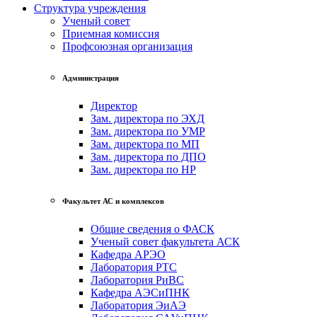
Структура учреждения
Ученый совет
Приемная комиссия
Профсоюзная организация
Администрация
Директор
Зам. директора по ЭХД
Зам. директора по УМР
Зам. директора по МП
Зам. директора по ДПО
Зам. директора по НР
Факультет АС и комплексов
Общие сведения о ФАСК
Ученый совет факультета АСК
Кафедра АРЭО
Лаборатория РТС
Лаборатория РиВС
Кафедра АЭСиПНК
Лаборатория ЭиАЭ