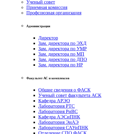
Ученый совет
Приемная комиссия
Профсоюзная организация
Администрация
Директор
Зам. директора по ЭХД
Зам. директора по УМР
Зам. директора по МП
Зам. директора по ДПО
Зам. директора по НР
Факультет АС и комплексов
Общие сведения о ФАСК
Ученый совет факультета АСК
Кафедра АРЭО
Лаборатория РТС
Лаборатория РиВС
Кафедра АЭСиПНК
Лаборатория ЭиАЭ
Лаборатория САУиПНК
Отделение СПО ФАСК