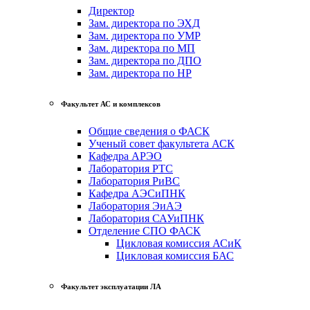
Директор
Зам. директора по ЭХД
Зам. директора по УМР
Зам. директора по МП
Зам. директора по ДПО
Зам. директора по НР
Факультет АС и комплексов
Общие сведения о ФАСК
Ученый совет факультета АСК
Кафедра АРЭО
Лаборатория РТС
Лаборатория РиВС
Кафедра АЭСиПНК
Лаборатория ЭиАЭ
Лаборатория САУиПНК
Отделение СПО ФАСК
Цикловая комиссия АСиК
Цикловая комиссия БАС
Факультет эксплуатации ЛА