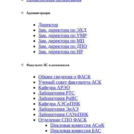
Администрация
Директор
Зам. директора по ЭХД
Зам. директора по УМР
Зам. директора по МП
Зам. директора по ДПО
Зам. директора по НР
Факультет АС и комплексов
Общие сведения о ФАСК
Ученый совет факультета АСК
Кафедра АРЭО
Лаборатория РТС
Лаборатория РиВС
Кафедра АЭСиПНК
Лаборатория ЭиАЭ
Лаборатория САУиПНК
Отделение СПО ФАСК
Цикловая комиссия АСиК
Цикловая комиссия БАС