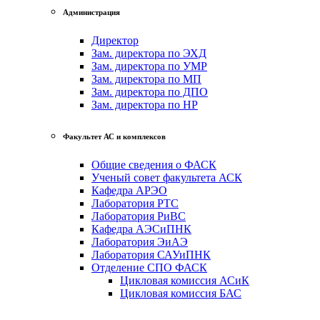
Администрация
Директор
Зам. директора по ЭХД
Зам. директора по УМР
Зам. директора по МП
Зам. директора по ДПО
Зам. директора по НР
Факультет АС и комплексов
Общие сведения о ФАСК
Ученый совет факультета АСК
Кафедра АРЭО
Лаборатория РТС
Лаборатория РиВС
Кафедра АЭСиПНК
Лаборатория ЭиАЭ
Лаборатория САУиПНК
Отделение СПО ФАСК
Цикловая комиссия АСиК
Цикловая комиссия БАС