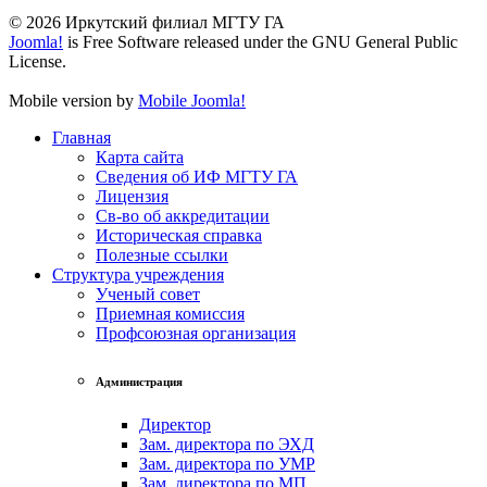
© 2026 Иркутский филиал МГТУ ГА
Joomla!
is Free Software released under the GNU General Public
License.
Mobile version by
Mobile Joomla!
Главная
Карта сайта
Сведения об ИФ МГТУ ГА
Лицензия
Св-во об аккредитации
Историческая справка
Полезные ссылки
Структура учреждения
Ученый совет
Приемная комиссия
Профсоюзная организация
Администрация
Директор
Зам. директора по ЭХД
Зам. директора по УМР
Зам. директора по МП