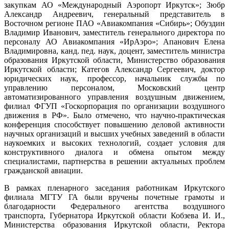
закупкам АО «Международный Аэропорт Иркутск»; Зюбр
Александр Андреевич, генеральный представитель в
Восточном регионе ПАО «Авиакомпания «Сибирь»; Обуздин
Владимир Иванович, заместитель генерального директора по
персоналу АО Авиакомпания «ИрАэро»; Апанович Елена
Владимировна, канд. пед. наук, доцент, заместитель министра
образования Иркутской области, Министерство образования
Иркутской области; Категов Александр Сергеевич, доктор
юридических наук, профессор, начальник службы по
управлению персоналом, Московский центр
автоматизированного управления воздушным движением,
филиал ФГУП «Госкорпорация по организации воздушного
движения в РФ». Было отмечено, что научно-практическая
конференция способствует повышению деловой активности
научных организаций и высших учебных заведений в области
наукоемких и высоких технологий, создает условия для
конструктивного диалога и обмена опытом между
специалистами, партнерства в решении актуальных проблем
гражданской авиации.
В рамках пленарного заседания работникам Иркутского
филиала МГТУ ГА были вручены почетные грамоты и
благодарности Федерального агентства воздушного
транспорта, Губернатора Иркутской области Кобзева И. И.,
Министерства образования Иркутской области, Ректора