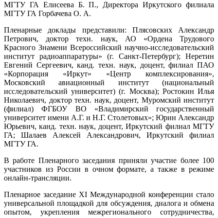
МГТУ ГА Елисеева Б. П., Директора Иркутского филиала
МГТУ ГА Горбачева О. А.
Пленарные доклады представили: Плясовских Александр
Петрович, доктор техн. наук, АО «Ордена Трудового
Красного Знамени Всероссийский научно-исследовательский
институт радиоаппаратуры» (г. Санкт-Петербург); Неретин
Евгений Сергеевич, канд. техн. наук, доцент, филиал ПАО
«Корпорация «Иркут» «Центр комплексирования»,
Московский авиационный институт (национальный
исследовательский университет) (г. Москва); Ростокин Илья
Николаевич, доктор техн. наук, доцент, Муромский институт
(филиал) ФГБОУ ВО «Владимирский государственный
университет имени А.Г. и Н.Г. Столетовых»; Юрин Александр
Юрьевич, канд. техн. наук, доцент, Иркутский филиал МГТУ
ГА; Шалаев Алексей Александрович, Иркутский филиал
МГТУ ГА.
В работе Пленарного заседания приняли участие более 100
участников из России в очном формате, а также в режиме
онлайн-трансляции.
Пленарное заседание XI Международной конференции стало
универсальной площадкой для обсуждения, диалога и обмена
опытом, укрепления межрегионального сотрудничества,