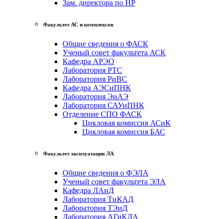
Зам. директора по НР
Факультет АС и комплексов
Общие сведения о ФАСК
Ученый совет факультета АСК
Кафедра АРЭО
Лаборатория РТС
Лаборатория РиВС
Кафедра АЭСиПНК
Лаборатория ЭиАЭ
Лаборатория САУиПНК
Отделение СПО ФАСК
Цикловая комиссия АСиК
Цикловая комиссия БАС
Факультет эксплуатации ЛА
Общие сведения о ФЭЛА
Ученый совет факультета ЭЛА
Кафедра ЛАиД
Лаборатория ТиКАД
Лаборатория ТЭиД
Лаборатория АГиКЛА