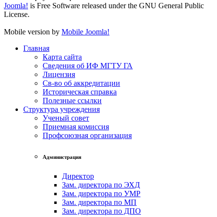
Joomla!
is Free Software released under the GNU General Public
License.
Mobile version by
Mobile Joomla!
Главная
Карта сайта
Сведения об ИФ МГТУ ГА
Лицензия
Св-во об аккредитации
Историческая справка
Полезные ссылки
Структура учреждения
Ученый совет
Приемная комиссия
Профсоюзная организация
Администрация
Директор
Зам. директора по ЭХД
Зам. директора по УМР
Зам. директора по МП
Зам. директора по ДПО