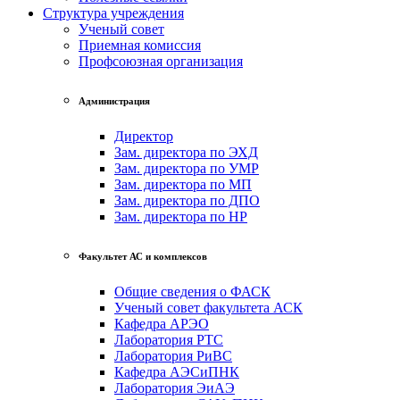
Структура учреждения
Ученый совет
Приемная комиссия
Профсоюзная организация
Администрация
Директор
Зам. директора по ЭХД
Зам. директора по УМР
Зам. директора по МП
Зам. директора по ДПО
Зам. директора по НР
Факультет АС и комплексов
Общие сведения о ФАСК
Ученый совет факультета АСК
Кафедра АРЭО
Лаборатория РТС
Лаборатория РиВС
Кафедра АЭСиПНК
Лаборатория ЭиАЭ