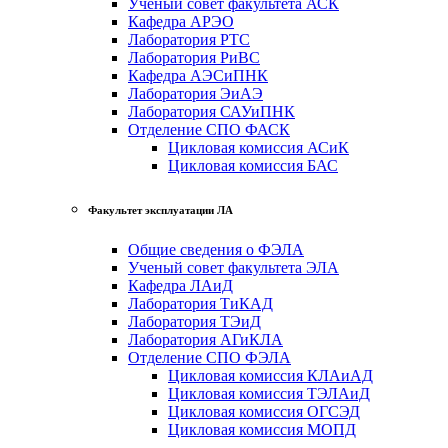
Ученый совет факультета АСК
Кафедра АРЭО
Лаборатория РТС
Лаборатория РиВС
Кафедра АЭСиПНК
Лаборатория ЭиАЭ
Лаборатория САУиПНК
Отделение СПО ФАСК
Цикловая комиссия АСиК
Цикловая комиссия БАС
Факультет эксплуатации ЛА
Общие сведения о ФЭЛА
Ученый совет факультета ЭЛА
Кафедра ЛАиД
Лаборатория ТиКАД
Лаборатория ТЭиД
Лаборатория АГиКЛА
Отделение СПО ФЭЛА
Цикловая комиссия КЛАиАД
Цикловая комиссия ТЭЛАиД
Цикловая комиссия ОГСЭД
Цикловая комиссия МОПД