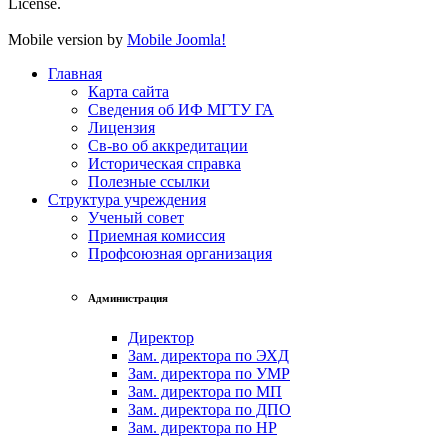
License.
Mobile version by
Mobile Joomla!
Главная
Карта сайта
Сведения об ИФ МГТУ ГА
Лицензия
Св-во об аккредитации
Историческая справка
Полезные ссылки
Структура учреждения
Ученый совет
Приемная комиссия
Профсоюзная организация
Администрация
Директор
Зам. директора по ЭХД
Зам. директора по УМР
Зам. директора по МП
Зам. директора по ДПО
Зам. директора по НР