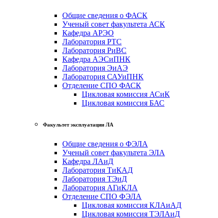
Общие сведения о ФАСК
Ученый совет факультета АСК
Кафедра АРЭО
Лаборатория РТС
Лаборатория РиВС
Кафедра АЭСиПНК
Лаборатория ЭиАЭ
Лаборатория САУиПНК
Отделение СПО ФАСК
Цикловая комиссия АСиК
Цикловая комиссия БАС
Факультет эксплуатации ЛА
Общие сведения о ФЭЛА
Ученый совет факультета ЭЛА
Кафедра ЛАиД
Лаборатория ТиКАД
Лаборатория ТЭиД
Лаборатория АГиКЛА
Отделение СПО ФЭЛА
Цикловая комиссия КЛАиАД
Цикловая комиссия ТЭЛАиД