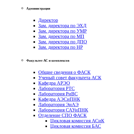
Администрация
Директор
Зам. директора по ЭХД
Зам. директора по УМР
Зам. директора по МП
Зам. директора по ДПО
Зам. директора по НР
Факультет АС и комплексов
Общие сведения о ФАСК
Ученый совет факультета АСК
Кафедра АРЭО
Лаборатория РТС
Лаборатория РиВС
Кафедра АЭСиПНК
Лаборатория ЭиАЭ
Лаборатория САУиПНК
Отделение СПО ФАСК
Цикловая комиссия АСиК
Цикловая комиссия БАС