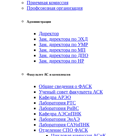
Приемная комиссия
Профсоюзная организация
Администрация
Директор
Зам. директора по ЭХД
Зам. директора по УМР
Зам. директора по МП
Зам. директора по ДПО
Зам. директора по НР
Факультет АС и комплексов
Общие сведения о ФАСК
Ученый совет факультета АСК
Кафедра АРЭО
Лаборатория РТС
Лаборатория РиВС
Кафедра АЭСиПНК
Лаборатория ЭиАЭ
Лаборатория САУиПНК
Отделение СПО ФАСК
Цикловая комиссия АСиК