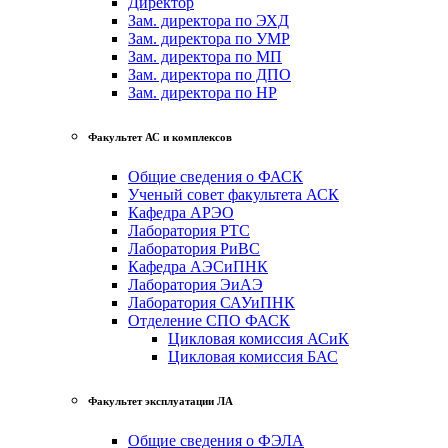
Директор
Зам. директора по ЭХД
Зам. директора по УМР
Зам. директора по МП
Зам. директора по ДПО
Зам. директора по НР
Факультет АС и комплексов
Общие сведения о ФАСК
Ученый совет факультета АСК
Кафедра АРЭО
Лаборатория РТС
Лаборатория РиВС
Кафедра АЭСиПНК
Лаборатория ЭиАЭ
Лаборатория САУиПНК
Отделение СПО ФАСК
Цикловая комиссия АСиК
Цикловая комиссия БАС
Факультет эксплуатации ЛА
Общие сведения о ФЭЛА