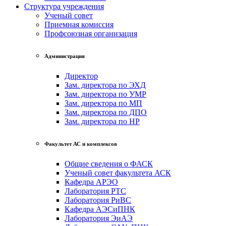
Структура учреждения
Ученый совет
Приемная комиссия
Профсоюзная организация
Администрация
Директор
Зам. директора по ЭХД
Зам. директора по УМР
Зам. директора по МП
Зам. директора по ДПО
Зам. директора по НР
Факультет АС и комплексов
Общие сведения о ФАСК
Ученый совет факультета АСК
Кафедра АРЭО
Лаборатория РТС
Лаборатория РиВС
Кафедра АЭСиПНК
Лаборатория ЭиАЭ