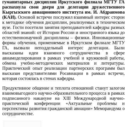
гуманитарных дисциплин Иркутского филиала МГТУ ГА
распахнула свои двери для делегации дружественного
Кыргызского авиационного института им. И. Абдраимова
(КАИ).
Основой встречи послужил взаимный интерес сторон
к методике обучения дисциплин, реализуемых в техническом
вузе. Гости посетили занятия преподавателей кафедры разных
областей знаний: от Истории России и иностранного языка до
естественнонаучной дисциплины – физики. Инновационные
формы обучения, применяемые в Иркутском филиале МГТУ
ГА, вызвали неподдельный интерес делегации. Были
высказаны идеи взаимного сотрудничества в сфере
авиамоделирования в рамках учебной и кружковой работы,
обмена учебно-методических материалов и литературы.
Практический опыт реализации партнерских программ был
высказан представителями Росавиации в рамках встречи,
которая состоялась в стенах кафедры.
Продуктивное общение и теплота отношений станут залогом
взаимовыгодного научно-образовательного процесса в рамках
подписанного накануне на XIII Международной научно-
практической конференции «Актуальные проблемы и
перспективы развития гражданской авиации» Меморандума о
сотрудничестве.