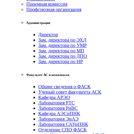
Приемная комиссия
Профсоюзная организация
Администрация
Директор
Зам. директора по ЭХД
Зам. директора по УМР
Зам. директора по МП
Зам. директора по ДПО
Зам. директора по НР
Факультет АС и комплексов
Общие сведения о ФАСК
Ученый совет факультета АСК
Кафедра АРЭО
Лаборатория РТС
Лаборатория РиВС
Кафедра АЭСиПНК
Лаборатория ЭиАЭ
Лаборатория САУиПНК
Отделение СПО ФАСК