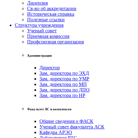
Лицензия
Св-во об аккредитации
Историческая справка
Полезные ссылки
Структура учреждения
Ученый совет
Приемная комиссия
Профсоюзная организация
Администрация
Директор
Зам. директора по ЭХД
Зам. директора по УМР
Зам. директора по МП
Зам. директора по ДПО
Зам. директора по НР
Факультет АС и комплексов
Общие сведения о ФАСК
Ученый совет факультета АСК
Кафедра АРЭО
Лаборатория РТС