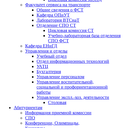
Факультет сервиса на транспорте
Общие сведения о ФСТ
Кафедра ОПиУТ
Лаборатория ВТСнаТ
Отделение СПО СТ
Цикловая комиссия СТ
Учебно-лабораторная база отделения
СПО ФСТ
Кафедра ЕНиГД
Управления и отделы
Учебный отдел
Отдел информационных технологий
УАТЦ
Бухгалтерия
Управление персоналом
Управление воспитательной,
социальной и профориентационной
работы
Управление экспл.-хоз. деятельности
Столовая
Абитуриентам
Информация приемной комиссии
СПО
Конференции, Олимпиады,