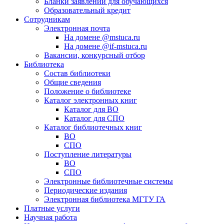
Бланки заявлений для обучающихся
Образовательный кредит
Сотрудникам
Электронная почта
На домене @mstuca.ru
На домене @if-mstuca.ru
Вакансии, конкурсный отбор
Библиотека
Состав библиотеки
Общие сведения
Положение о библиотеке
Каталог электронных книг
Каталог для ВО
Каталог для СПО
Каталог библиотечных книг
ВО
СПО
Поступление литературы
ВО
СПО
Электронные библиотечные системы
Периодические издания
Электронная библиотека МГТУ ГА
Платные услуги
Научная работа