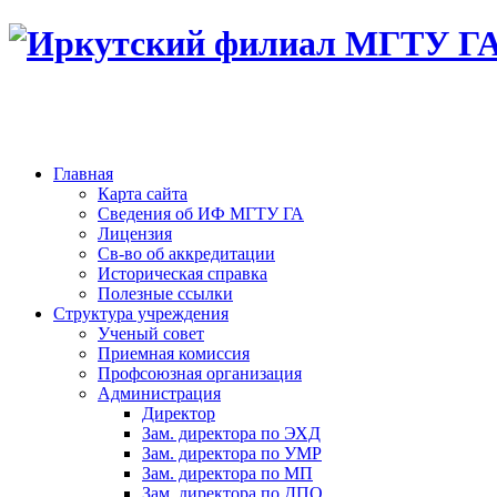
Главная
Карта сайта
Сведения об ИФ МГТУ ГА
Лицензия
Св-во об аккредитации
Историческая справка
Полезные ссылки
Структура учреждения
Ученый совет
Приемная комиссия
Профсоюзная организация
Администрация
Директор
Зам. директора по ЭХД
Зам. директора по УМР
Зам. директора по МП
Зам. директора по ДПО