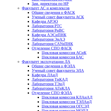
Зам. директора по НР
Факультет АС и комплексов
Общие сведения о ФАСК
Ученый совет факультета АСК
Кафедра АРЭО
Лаборатория РТС
Лаборатория РиВС
Кафедра АЭСиПНК
Лаборатория ЭиАЭ
Лаборатория САУиПНК
Отделение СПО ФАСК
Цикловая комиссия АСиК
Цикловая комиссия БАС
Факультет эксплуатации ЛА
Общие сведения о ФЭЛА
Ученый совет факультета ЭЛА
Кафедра ЛАиД
Лаборатория ТиКАД
Лаборатория ТЭиД
Лаборатория АГиКЛА
Отделение СПО ФЭЛА
Цикловая комиссия КЛАиАД
Цикловая комиссия ТЭЛАиД
Цикловая комиссия ОГСЭД
Цикловая комиссия МОПД