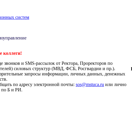
ионных систем
амоуправление
 коллеги!
де звонков и SMS-рассылок от Ректора, Проректоров по
телей) силовых структур (МВД, ФСБ, Росгвардии и пр.).
дозрительные запросы информации, личных данных, денежных
ств.
бщать по адресу электронной почты:
sos@mstuca.ru
или лично
 по Б и РИ.