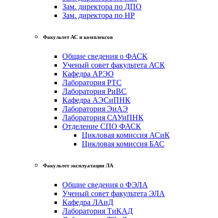
Зам. директора по ДПО
Зам. директора по НР
Факультет АС и комплексов
Общие сведения о ФАСК
Ученый совет факультета АСК
Кафедра АРЭО
Лаборатория РТС
Лаборатория РиВС
Кафедра АЭСиПНК
Лаборатория ЭиАЭ
Лаборатория САУиПНК
Отделение СПО ФАСК
Цикловая комиссия АСиК
Цикловая комиссия БАС
Факультет эксплуатации ЛА
Общие сведения о ФЭЛА
Ученый совет факультета ЭЛА
Кафедра ЛАиД
Лаборатория ТиКАД