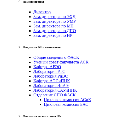
Администрация
Директор
Зам. директора по ЭХД
Зам. директора по УМР
Зам. директора по МП
Зам. директора по ДПО
Зам. директора по НР
Факультет АС и комплексов
Общие сведения о ФАСК
Ученый совет факультета АСК
Кафедра АРЭО
Лаборатория РТС
Лаборатория РиВС
Кафедра АЭСиПНК
Лаборатория ЭиАЭ
Лаборатория САУиПНК
Отделение СПО ФАСК
Цикловая комиссия АСиК
Цикловая комиссия БАС
Факультет эксплуатации ЛА