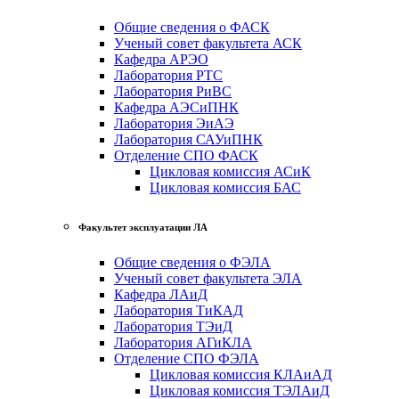
Общие сведения о ФАСК
Ученый совет факультета АСК
Кафедра АРЭО
Лаборатория РТС
Лаборатория РиВС
Кафедра АЭСиПНК
Лаборатория ЭиАЭ
Лаборатория САУиПНК
Отделение СПО ФАСК
Цикловая комиссия АСиК
Цикловая комиссия БАС
Факультет эксплуатации ЛА
Общие сведения о ФЭЛА
Ученый совет факультета ЭЛА
Кафедра ЛАиД
Лаборатория ТиКАД
Лаборатория ТЭиД
Лаборатория АГиКЛА
Отделение СПО ФЭЛА
Цикловая комиссия КЛАиАД
Цикловая комиссия ТЭЛАиД