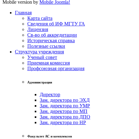
Mobile version by
Mobile Joomla!
Главная
Карта сайта
Сведения об ИФ МГТУ ГА
Лицензия
Св-во об аккредитации
Историческая справка
Полезные ссылки
Структура учреждения
Ученый совет
Приемная комиссия
Профсоюзная организация
Администрация
Директор
Зам. директора по ЭХД
Зам. директора по УМР
Зам. директора по МП
Зам. директора по ДПО
Зам. директора по НР
Факультет АС и комплексов