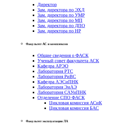
Директор
Зам. директора по ЭХД
Зам. директора по УМР
Зам. директора по МП
Зам. директора по ДПО
Зам. директора по НР
Факультет АС и комплексов
Общие сведения о ФАСК
Ученый совет факультета АСК
Кафедра АРЭО
Лаборатория РТС
Лаборатория РиВС
Кафедра АЭСиПНК
Лаборатория ЭиАЭ
Лаборатория САУиПНК
Отделение СПО ФАСК
Цикловая комиссия АСиК
Цикловая комиссия БАС
Факультет эксплуатации ЛА