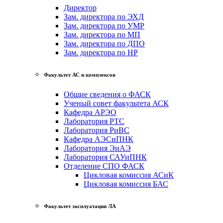
Директор
Зам. директора по ЭХД
Зам. директора по УМР
Зам. директора по МП
Зам. директора по ДПО
Зам. директора по НР
Факультет АС и комплексов
Общие сведения о ФАСК
Ученый совет факультета АСК
Кафедра АРЭО
Лаборатория РТС
Лаборатория РиВС
Кафедра АЭСиПНК
Лаборатория ЭиАЭ
Лаборатория САУиПНК
Отделение СПО ФАСК
Цикловая комиссия АСиК
Цикловая комиссия БАС
Факультет эксплуатации ЛА