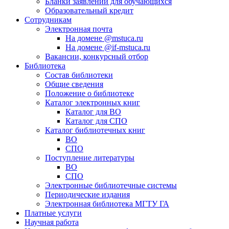
Бланки заявлений для обучающихся
Образовательный кредит
Сотрудникам
Электронная почта
На домене @mstuca.ru
На домене @if-mstuca.ru
Вакансии, конкурсный отбор
Библиотека
Состав библиотеки
Общие сведения
Положение о библиотеке
Каталог электронных книг
Каталог для ВО
Каталог для СПО
Каталог библиотечных книг
ВО
СПО
Поступление литературы
ВО
СПО
Электронные библиотечные системы
Периодические издания
Электронная библиотека МГТУ ГА
Платные услуги
Научная работа