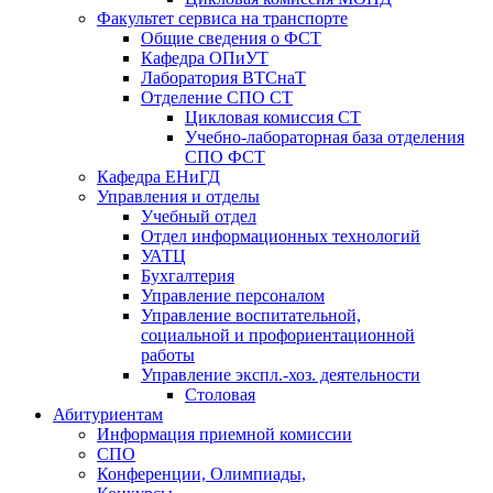
Факультет сервиса на транспорте
Общие сведения о ФСТ
Кафедра ОПиУТ
Лаборатория ВТСнаТ
Отделение СПО СТ
Цикловая комиссия СТ
Учебно-лабораторная база отделения
СПО ФСТ
Кафедра ЕНиГД
Управления и отделы
Учебный отдел
Отдел информационных технологий
УАТЦ
Бухгалтерия
Управление персоналом
Управление воспитательной,
социальной и профориентационной
работы
Управление экспл.-хоз. деятельности
Столовая
Абитуриентам
Информация приемной комиссии
СПО
Конференции, Олимпиады,