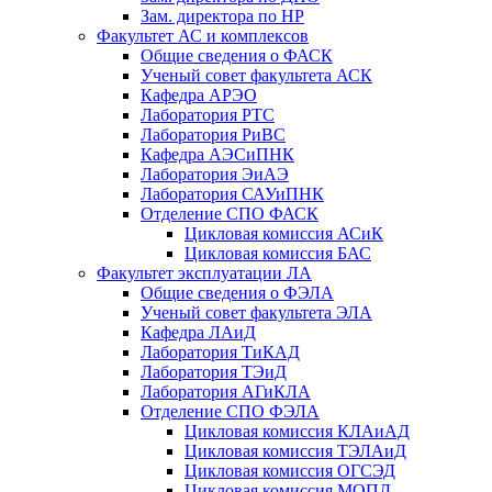
Зам. директора по НР
Факультет АС и комплексов
Общие сведения о ФАСК
Ученый совет факультета АСК
Кафедра АРЭО
Лаборатория РТС
Лаборатория РиВС
Кафедра АЭСиПНК
Лаборатория ЭиАЭ
Лаборатория САУиПНК
Отделение СПО ФАСК
Цикловая комиссия АСиК
Цикловая комиссия БАС
Факультет эксплуатации ЛА
Общие сведения о ФЭЛА
Ученый совет факультета ЭЛА
Кафедра ЛАиД
Лаборатория ТиКАД
Лаборатория ТЭиД
Лаборатория АГиКЛА
Отделение СПО ФЭЛА
Цикловая комиссия КЛАиАД
Цикловая комиссия ТЭЛАиД
Цикловая комиссия ОГСЭД
Цикловая комиссия МОПД