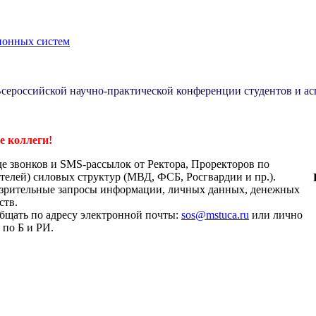
ионных систем
I Всероссийской научно-практической конференции студентов и 
 коллеги!
де звонков и SMS-рассылок от Ректора, Проректоров по
телей) силовых структур (МВД, ФСБ, Росгвардии и пр.).
дозрительные запросы информации, личных данных, денежных
ств.
бщать по адресу электронной почты:
sos@mstuca.ru
или лично
 по Б и РИ.