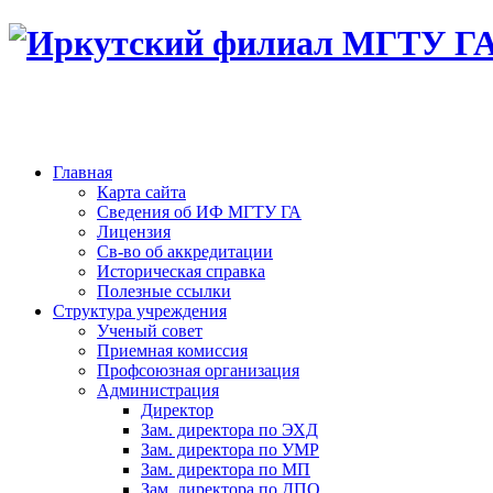
Главная
Карта сайта
Сведения об ИФ МГТУ ГА
Лицензия
Св-во об аккредитации
Историческая справка
Полезные ссылки
Структура учреждения
Ученый совет
Приемная комиссия
Профсоюзная организация
Администрация
Директор
Зам. директора по ЭХД
Зам. директора по УМР
Зам. директора по МП
Зам. директора по ДПО