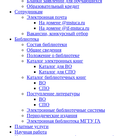
Бланки заявлений для обучающихся
Образовательный кредит
Сотрудникам
Электронная почта
На домене @mstuca.ru
На домене @if-mstuca.ru
Вакансии, конкурсный отбор
Библиотека
Состав библиотеки
Общие сведения
Положение о библиотеке
Каталог электронных книг
Каталог для ВО
Каталог для СПО
Каталог библиотечных книг
ВО
СПО
Поступление литературы
ВО
СПО
Электронные библиотечные системы
Периодические издания
Электронная библиотека МГТУ ГА
Платные услуги
Научная работа