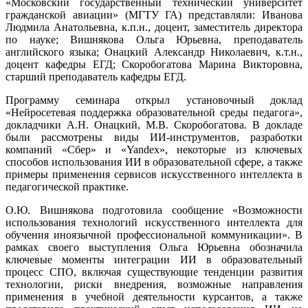
«Московский государственный технический университет
гражданской авиации» (МГТУ ГА) представляли: Иванова
Людмила Анатольевна, к.п.н., доцент, заместитель директора
по науке; Вишнякова Ольга Юрьевна, преподаватель
английского языка; Онацкий Александр Николаевич, к.т.н.,
доцент кафедры ЕГД; Скоробогатова Марина Викторовна,
старший преподаватель кафедры ЕГД.
Программу семинара открыл установочный доклад
«Нейросетевая поддержка образовательной среды педагога»,
докладчики А.Н. Онацкий, М.В. Скоробогатова. В докладе
были рассмотрены виды ИИ-инструментов, разработки
компаний «Сбер» и «Yandex», некоторые из ключевых
способов использования ИИ в образовательной сфере, а также
примеры применения сервисов искусственного интеллекта в
педагогической практике.
О.Ю. Вишнякова подготовила сообщение «Возможности
использования технологий искусственного интеллекта для
обучения иноязычной профессиональной коммуникации». В
рамках своего выступления Ольга Юрьевна обозначила
ключевые моменты интеграции ИИ в образовательный
процесс СПО, включая существующие тенденции развития
технологии, риски внедрения, возможные направления
применения в учебной деятельности курсантов, а также