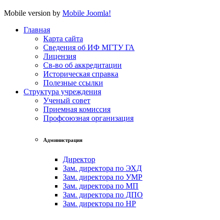
Mobile version by
Mobile Joomla!
Главная
Карта сайта
Сведения об ИФ МГТУ ГА
Лицензия
Св-во об аккредитации
Историческая справка
Полезные ссылки
Структура учреждения
Ученый совет
Приемная комиссия
Профсоюзная организация
Администрация
Директор
Зам. директора по ЭХД
Зам. директора по УМР
Зам. директора по МП
Зам. директора по ДПО
Зам. директора по НР