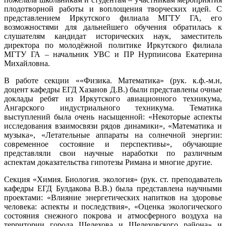
плодотворной работы и воплощения творческих идей. С
представлением Иркутского филиала МГТУ ГА, его
возможностями для дальнейшего обучения обратилась к
слушателям кандидат исторических наук, заместитель
директора по молодёжной политике Иркутского филиала
МГТУ ГА – начальник УВС и ПР Нурпиисова Екатерина
Михайловна.
В работе секции ««Физика. Математика» (рук. к.ф.-м.н,
доцент кафедры ЕГД Хазанов Д.В.) были представлены очные
доклады ребят из Иркутского авиационного техникума,
Ангарского индустриального техникума. Тематика
выступлений была очень насыщенной: «Некоторые аспекты
исследования взаимосвязи рядов динамики», «Математика и
музыка», «Летательные аппараты на солнечной энергии:
современное состояние и перспективы», обучающие
представляли свои научные наработки по различным
аспектам доказательства гипотезы Римана и многие другие.
Секция «Химия. Биология. экология» (рук. ст. преподаватель
кафедры ЕГД Булдакова В.В.) была представлена научными
проектами: «Влияние энергетических напитков на здоровье
человека: аспекты и последствия», «Оценка экологического
состояния снежного покрова и атмосферного воздуха на
территории города Шелехова и Шелеховского района» и