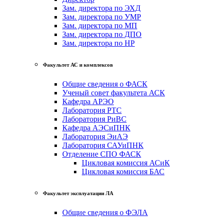
Зам. директора по ЭХД
Зам. директора по УМР
Зам. директора по МП
Зам. директора по ДПО
Зам. директора по НР
Факультет АС и комплексов
Общие сведения о ФАСК
Ученый совет факультета АСК
Кафедра АРЭО
Лаборатория РТС
Лаборатория РиВС
Кафедра АЭСиПНК
Лаборатория ЭиАЭ
Лаборатория САУиПНК
Отделение СПО ФАСК
Цикловая комиссия АСиК
Цикловая комиссия БАС
Факультет эксплуатации ЛА
Общие сведения о ФЭЛА