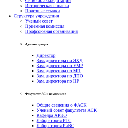
Св-во об аккредитации
Историческая справка
Полезные ссылки
Структура учреждения
Ученый совет
Приемная комиссия
Профсоюзная организация
Администрация
Директор
Зам. директора по ЭХД
Зам. директора по УМР
Зам. директора по МП
Зам. директора по ДПО
Зам. директора по НР
Факультет АС и комплексов
Общие сведения о ФАСК
Ученый совет факультета АСК
Кафедра АРЭО
Лаборатория РТС
Лаборатория РиВС