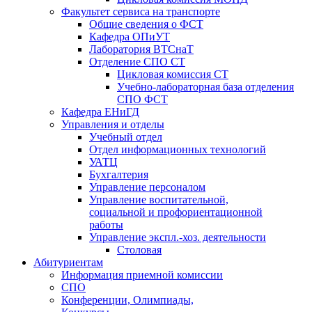
Факультет сервиса на транспорте
Общие сведения о ФСТ
Кафедра ОПиУТ
Лаборатория ВТСнаТ
Отделение СПО СТ
Цикловая комиссия СТ
Учебно-лабораторная база отделения
СПО ФСТ
Кафедра ЕНиГД
Управления и отделы
Учебный отдел
Отдел информационных технологий
УАТЦ
Бухгалтерия
Управление персоналом
Управление воспитательной,
социальной и профориентационной
работы
Управление экспл.-хоз. деятельности
Столовая
Абитуриентам
Информация приемной комиссии
СПО
Конференции, Олимпиады,