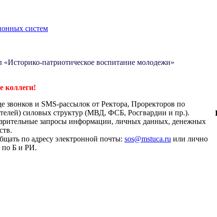
ионных систем
ол «Историко-патриотическое воспитание молодежи»
 коллеги!
де звонков и SMS-рассылок от Ректора, Проректоров по
телей) силовых структур (МВД, ФСБ, Росгвардии и пр.).
дозрительные запросы информации, личных данных, денежных
ств.
бщать по адресу электронной почты:
sos@mstuca.ru
или лично
 по Б и РИ.