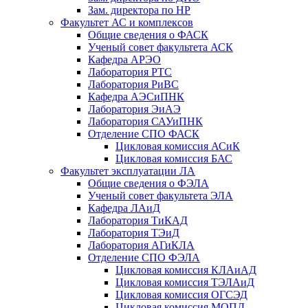
Зам. директора по НР
Факультет АС и комплексов
Общие сведения о ФАСК
Ученый совет факультета АСК
Кафедра АРЭО
Лаборатория РТС
Лаборатория РиВС
Кафедра АЭСиПНК
Лаборатория ЭиАЭ
Лаборатория САУиПНК
Отделение СПО ФАСК
Цикловая комиссия АСиК
Цикловая комиссия БАС
Факультет эксплуатации ЛА
Общие сведения о ФЭЛА
Ученый совет факультета ЭЛА
Кафедра ЛАиД
Лаборатория ТиКАД
Лаборатория ТЭиД
Лаборатория АГиКЛА
Отделение СПО ФЭЛА
Цикловая комиссия КЛАиАД
Цикловая комиссия ТЭЛАиД
Цикловая комиссия ОГСЭД
Цикловая комиссия МОПД