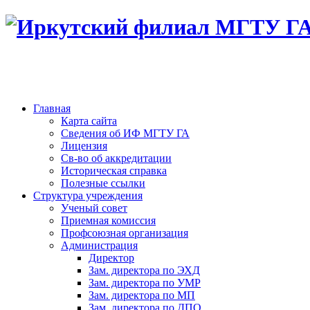
Главная
Карта сайта
Сведения об ИФ МГТУ ГА
Лицензия
Св-во об аккредитации
Историческая справка
Полезные ссылки
Структура учреждения
Ученый совет
Приемная комиссия
Профсоюзная организация
Администрация
Директор
Зам. директора по ЭХД
Зам. директора по УМР
Зам. директора по МП
Зам. директора по ДПО