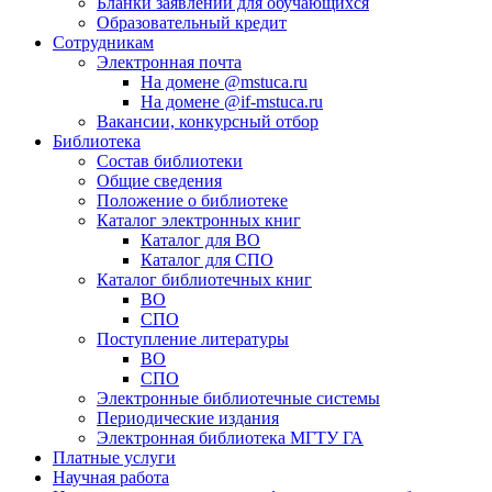
Бланки заявлений для обучающихся
Образовательный кредит
Сотрудникам
Электронная почта
На домене @mstuca.ru
На домене @if-mstuca.ru
Вакансии, конкурсный отбор
Библиотека
Состав библиотеки
Общие сведения
Положение о библиотеке
Каталог электронных книг
Каталог для ВО
Каталог для СПО
Каталог библиотечных книг
ВО
СПО
Поступление литературы
ВО
СПО
Электронные библиотечные системы
Периодические издания
Электронная библиотека МГТУ ГА
Платные услуги
Научная работа