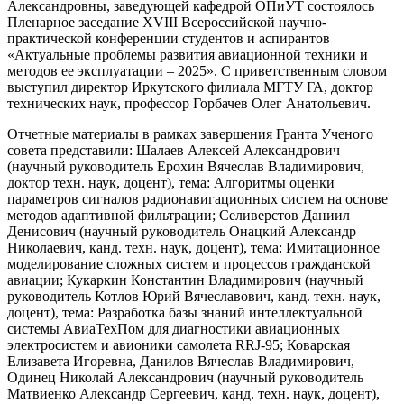
Александровны, заведующей кафедрой ОПиУТ состоялось
Пленарное заседание XVIII Всероссийской научно-
практической конференции студентов и аспирантов
«Актуальные проблемы развития авиационной техники и
методов ее эксплуатации – 2025». С приветственным словом
выступил директор Иркутского филиала МГТУ ГА, доктор
технических наук, профессор Горбачев Олег Анатольевич.
Отчетные материалы в рамках завершения Гранта Ученого
совета представили: Шалаев Алексей Александрович
(научный руководитель Ерохин Вячеслав Владимирович,
доктор техн. наук, доцент), тема: Алгоритмы оценки
параметров сигналов радионавигационных систем на основе
методов адаптивной фильтрации; Селиверстов Даниил
Денисович (научный руководитель Онацкий Александр
Николаевич, канд. техн. наук, доцент), тема: Имитационное
моделирование сложных систем и процессов гражданской
авиации; Кукаркин Константин Владимирович (научный
руководитель Котлов Юрий Вячеславович, канд. техн. наук,
доцент), тема: Разработка базы знаний интеллектуальной
системы АвиаТехПом для диагностики авиационных
электросистем и авионики самолета RRJ-95; Коварская
Елизавета Игоревна, Данилов Вячеслав Владимирович,
Одинец Николай Александрович (научный руководитель
Матвиенко Александр Сергеевич, канд. техн. наук, доцент),