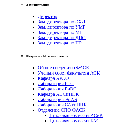
Администрация
Директор
Зам. директора по ЭХД
Зам. директора по УМР
Зам. директора по МП
Зам. директора по ДПО
Зам. директора по НР
Факультет АС и комплексов
Общие сведения о ФАСК
Ученый совет факультета АСК
Кафедра АРЭО
Лаборатория РТС
Лаборатория РиВС
Кафедра АЭСиПНК
Лаборатория ЭиАЭ
Лаборатория САУиПНК
Отделение СПО ФАСК
Цикловая комиссия АСиК
Цикловая комиссия БАС