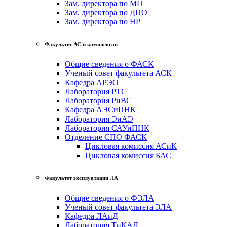
Зам. директора по МП
Зам. директора по ДПО
Зам. директора по НР
Факультет АС и комплексов
Общие сведения о ФАСК
Ученый совет факультета АСК
Кафедра АРЭО
Лаборатория РТС
Лаборатория РиВС
Кафедра АЭСиПНК
Лаборатория ЭиАЭ
Лаборатория САУиПНК
Отделение СПО ФАСК
Цикловая комиссия АСиК
Цикловая комиссия БАС
Факультет эксплуатации ЛА
Общие сведения о ФЭЛА
Ученый совет факультета ЭЛА
Кафедра ЛАиД
Лаборатория ТиКАД