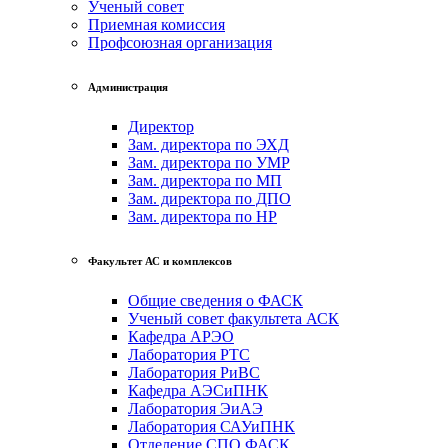
Ученый совет
Приемная комиссия
Профсоюзная организация
Администрация
Директор
Зам. директора по ЭХД
Зам. директора по УМР
Зам. директора по МП
Зам. директора по ДПО
Зам. директора по НР
Факультет АС и комплексов
Общие сведения о ФАСК
Ученый совет факультета АСК
Кафедра АРЭО
Лаборатория РТС
Лаборатория РиВС
Кафедра АЭСиПНК
Лаборатория ЭиАЭ
Лаборатория САУиПНК
Отделение СПО ФАСК