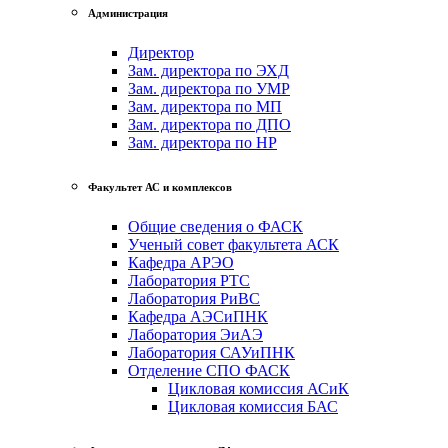
Администрация
Директор
Зам. директора по ЭХД
Зам. директора по УМР
Зам. директора по МП
Зам. директора по ДПО
Зам. директора по НР
Факультет АС и комплексов
Общие сведения о ФАСК
Ученый совет факультета АСК
Кафедра АРЭО
Лаборатория РТС
Лаборатория РиВС
Кафедра АЭСиПНК
Лаборатория ЭиАЭ
Лаборатория САУиПНК
Отделение СПО ФАСК
Цикловая комиссия АСиК
Цикловая комиссия БАС