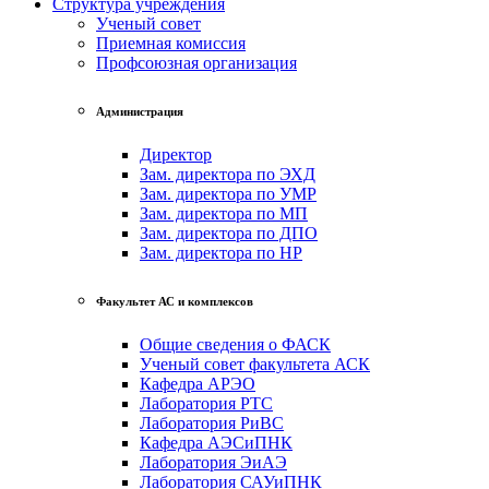
Структура учреждения
Ученый совет
Приемная комиссия
Профсоюзная организация
Администрация
Директор
Зам. директора по ЭХД
Зам. директора по УМР
Зам. директора по МП
Зам. директора по ДПО
Зам. директора по НР
Факультет АС и комплексов
Общие сведения о ФАСК
Ученый совет факультета АСК
Кафедра АРЭО
Лаборатория РТС
Лаборатория РиВС
Кафедра АЭСиПНК
Лаборатория ЭиАЭ
Лаборатория САУиПНК