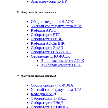
Зам. директора по НР
Факультет АС и комплексов
Общие сведения о ФАСК
Ученый совет факультета АСК
Кафедра АРЭО
Лаборатория РТС
Лаборатория РиВС
Кафедра АЭСиПНК
Лаборатория ЭиАЭ
Лаборатория САУиПНК
Отделение СПО ФАСК
Цикловая комиссия АСиК
Цикловая комиссия БАС
Факультет эксплуатации ЛА
Общие сведения о ФЭЛА
Ученый совет факультета ЭЛА
Кафедра ЛАиД
Лаборатория ТиКАД
Лаборатория ТЭиД
Лаборатория АГиКЛА