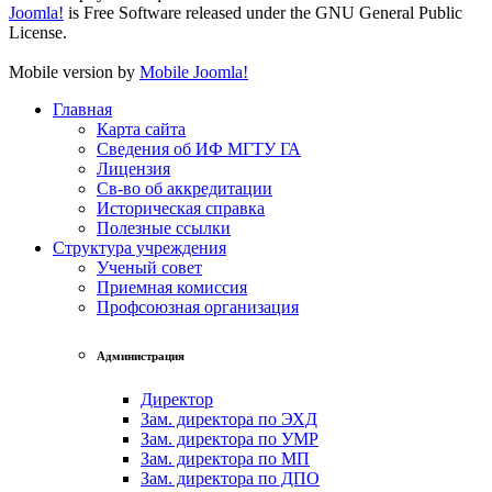
Joomla!
is Free Software released under the GNU General Public
License.
Mobile version by
Mobile Joomla!
Главная
Карта сайта
Сведения об ИФ МГТУ ГА
Лицензия
Св-во об аккредитации
Историческая справка
Полезные ссылки
Структура учреждения
Ученый совет
Приемная комиссия
Профсоюзная организация
Администрация
Директор
Зам. директора по ЭХД
Зам. директора по УМР
Зам. директора по МП
Зам. директора по ДПО