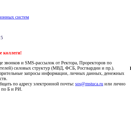
ионных систем
15
 коллеги!
де звонков и SMS-рассылок от Ректора, Проректоров по
телей) силовых структур (МВД, ФСБ, Росгвардии и пр.).
дозрительные запросы информации, личных данных, денежных
ств.
бщать по адресу электронной почты:
sos@mstuca.ru
или лично
 по Б и РИ.