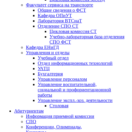
Факультет сервиса на транспорте
Общие сведения о ФСТ
Кафедра ОПиУТ
Лаборатория ВТСнаТ
Отделение СПО СТ
Цикловая комиссия СТ
Учебно-лабораторная база отделения
СПО ФСТ
Кафедра ЕНиГД
Управления и отделы
Учебный отдел
Отдел информационных технологий
УАТЦ
Бухгалтерия
Управление персоналом
Управление воспитательной,
социальной и профориентационной
работы
Управление экспл.-хоз. деятельности
Столовая
Абитуриентам
Информация приемной комиссии
СПО
Конференции, Олимпиады,