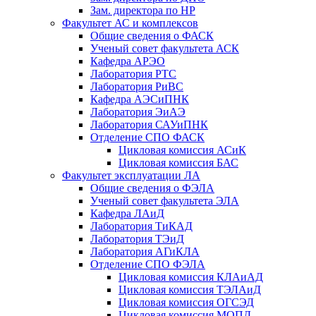
Зам. директора по НР
Факультет АС и комплексов
Общие сведения о ФАСК
Ученый совет факультета АСК
Кафедра АРЭО
Лаборатория РТС
Лаборатория РиВС
Кафедра АЭСиПНК
Лаборатория ЭиАЭ
Лаборатория САУиПНК
Отделение СПО ФАСК
Цикловая комиссия АСиК
Цикловая комиссия БАС
Факультет эксплуатации ЛА
Общие сведения о ФЭЛА
Ученый совет факультета ЭЛА
Кафедра ЛАиД
Лаборатория ТиКАД
Лаборатория ТЭиД
Лаборатория АГиКЛА
Отделение СПО ФЭЛА
Цикловая комиссия КЛАиАД
Цикловая комиссия ТЭЛАиД
Цикловая комиссия ОГСЭД
Цикловая комиссия МОПД