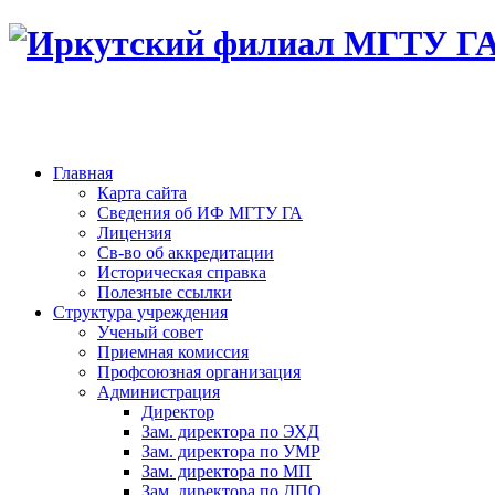
Главная
Карта сайта
Сведения об ИФ МГТУ ГА
Лицензия
Св-во об аккредитации
Историческая справка
Полезные ссылки
Структура учреждения
Ученый совет
Приемная комиссия
Профсоюзная организация
Администрация
Директор
Зам. директора по ЭХД
Зам. директора по УМР
Зам. директора по МП
Зам. директора по ДПО