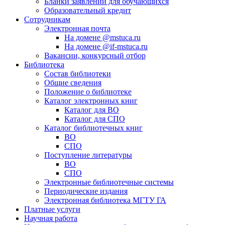
Бланки заявлений для обучающихся
Образовательный кредит
Сотрудникам
Электронная почта
На домене @mstuca.ru
На домене @if-mstuca.ru
Вакансии, конкурсный отбор
Библиотека
Состав библиотеки
Общие сведения
Положение о библиотеке
Каталог электронных книг
Каталог для ВО
Каталог для СПО
Каталог библиотечных книг
ВО
СПО
Поступление литературы
ВО
СПО
Электронные библиотечные системы
Периодические издания
Электронная библиотека МГТУ ГА
Платные услуги
Научная работа