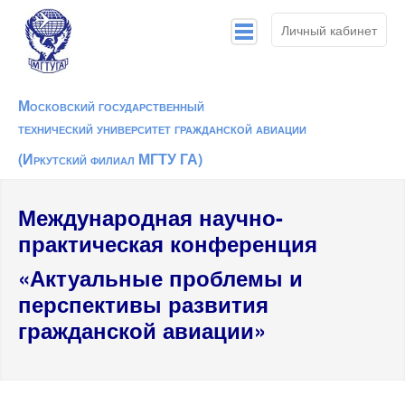
Личный кабинет
Новости
Московский государственный
технический университет гражданской авиации
О конференции
(Иркутский филиал МГТУ ГА)
Оргкомитет
Программный комитет
Международная научно-
практическая конференция
Архив
«Актуальные проблемы и
Контакты
перспективы развития
гражданской авиации»